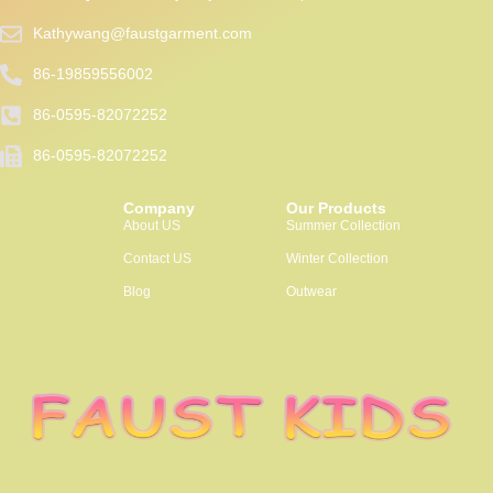
Kathywang@faustgarment.com
86-19859556002
86-0595-82072252
86-0595-82072252
Packaging Machinery
Company
Our Products
About US
Summer Collection
Contact US
Winter Collection
Blog
Outwear
clothing manufacturer