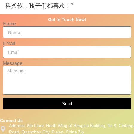
料柔软，孩子们都喜欢！”
Get In Touch Now!
Name
Email
Message
Send
Contact Us
Address: 6th Floor, North Wing of Hengxin Building, No.9, Chifeng
Road, Quanzhou City, Fujian, China Zip